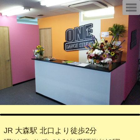
T
o
g
g
l
e
n
a
v
i
g
a
t
i
o
n
JR 大森駅 北口より徒歩2分