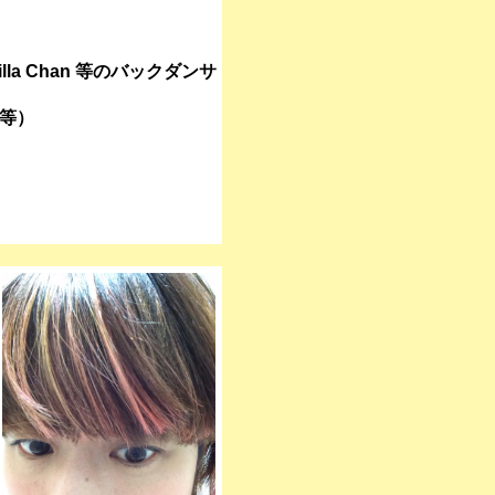
scilla Chan 等のバックダンサ
等）